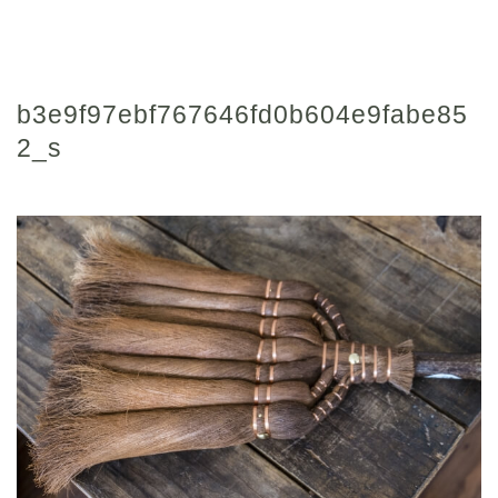
b3e9f97ebf767646fd0b604e9fabe85
2_s