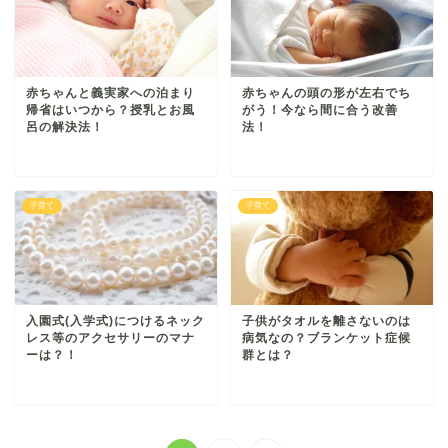
赤ちゃんと義実家への泊まり
赤ちゃんの頭の形が左右でち
帰省はいつから？授乳とお風
がう！今なら間に合う改善
呂の解決法！
法！
子育て
子育て
入園式(入学式)につけるネック
子供がタオルを離さないのは
レス等のアクセサリーのマナ
病気なの？ブランケット症候
ーは？！
群とは？