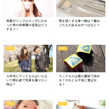
母親がインフルエンザにかか
顎を強くする食べ物は？噛み
った時の幼稚園の送迎はどう
ごたえのあるおやつはなに？
する？！
子育て
子育て
入学式にランドセルはいらな
ランドセルは親の趣味で決め
い?!晴れ姿で写真を撮りたい
る？それとも子供に選ばせ
時は？
る？
子育て
子育て