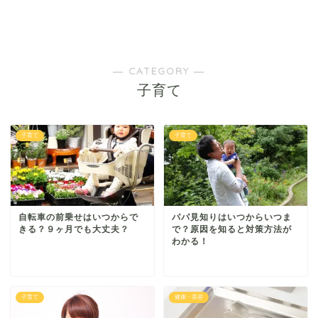
― CATEGORY ―
子育て
子育て
子育て
自転車の前乗せはいつからで
パパ見知りはいつからいつま
きる？９ヶ月でも大丈夫？
で？原因を知ると対策方法が
わかる！
子育て
健康・美容