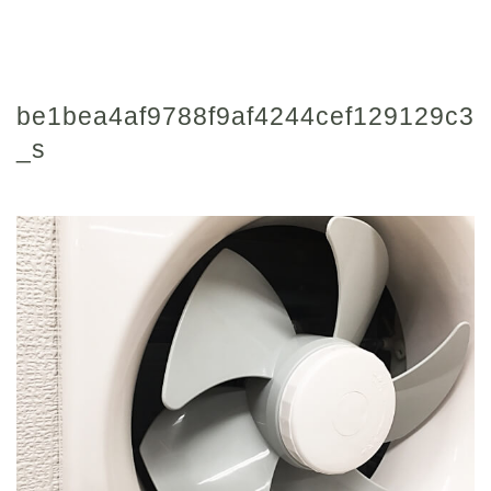
be1bea4af9788f9af4244cef129129c3
_s