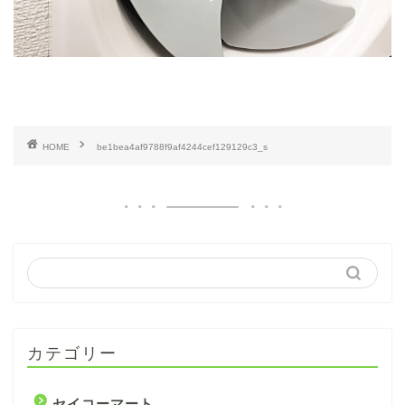
HOME
be1bea4af9788f9af4244cef129129c3_s
カテゴリー
セイコーマート