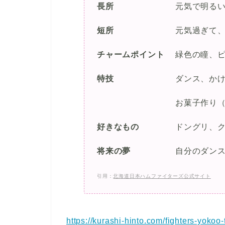
長所
元気で明る
短所
元気過ぎて
チャームポイント
緑色の瞳、
特技
ダンス、か
お菓子作り（クルミの
好きなもの
ドングリ、
将来の夢
自分のダン
引用：
北海道日本ハムファイターズ公式サイト
https://kurashi-hinto.com/fighters-yokoo