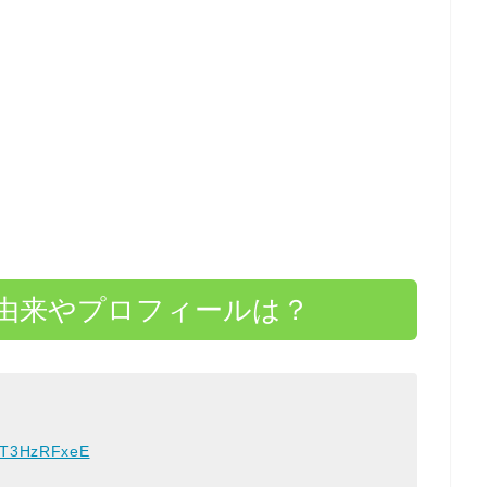
由来やプロフィールは？
/WT3HzRFxeE