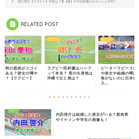
堀江翔太【ラグビー】年収は？妻【嫁】や子供画像がかわいいと評判！
RELATED POST
ビー
ラグビー
ラグビー
グビー田村優はハーフ
ピーターラピースの国籍
梶村祐介の彼女の噂
て本当？ 母の出身地は
や彼女や結婚の噂は？資
ハーフで弟は柔道家
縄で父と弟は？
格がないのに日本代表
ホント？【ラグビー
入...
内田啓介は結婚した彼女がいる？筋肉美
やイケメン中学生の画像も！