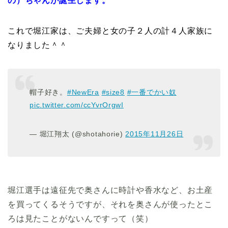
の）ちゃんが誕生します。
これで堀江家は、ご夫婦と女の子２人の計４人家族に
なりました＾＾
帽子好き。
#NewEra
#size8
#一番でかい奴
pic.twitter.com/ccYvrOrgwI
— 堀江翔太 (@shotahorie)
2015年11月26日
堀江選手は遠征先で奥さんに時計や香水など、お土産
を買ってくるそうですが、それを奥さんが使ったとこ
ろは見たことがないんですって（笑）