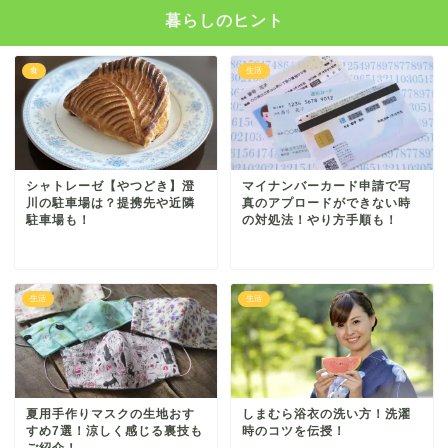
暮らしのヒント
食
生活
シャトレーゼ【やつどき】澄
マイナンバーカード申請で写
川の駐車場は？提携先や近隣
真のアプロードができない時
駐車場も！
の対処法！やり方手順も！
生活
生活
夏用手作りマスクの生地おす
しまむら浴衣の洗い方！洗濯
すめ7選！涼しく感じる裏技も
時のコツを伝授！
ご紹介！