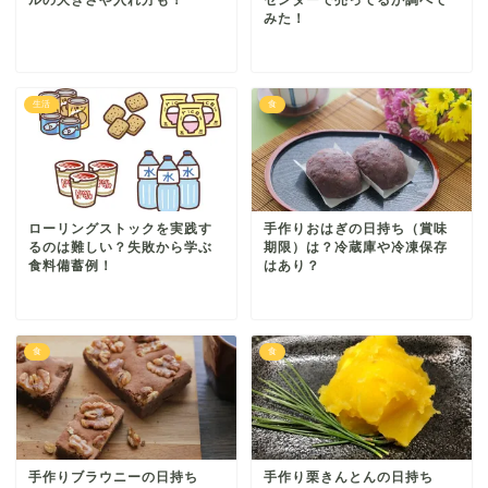
みた！
生活
食
ローリングストックを実践す
手作りおはぎの日持ち（賞味
るのは難しい？失敗から学ぶ
期限）は？冷蔵庫や冷凍保存
食料備蓄例！
はあり？
食
食
手作りブラウニーの日持ち
手作り栗きんとんの日持ち