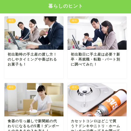
暮らしのヒント
生活
生活
初出勤時の手土産の渡し方！
初出勤日に手土産は必要？新
のしやタイミングや喜ばれる
卒・再就職・転勤・パート別
お菓子も！
に調べてみた！
生活
生活
食器の引っ越しで新聞紙の代
カセットコンロはどこで買
わりになるもの5選！ダンボー
う？ドンキやニトリ・ホーム
ルの大きさや入れ方も！
センターで売ってるか調べて