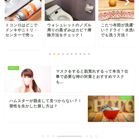
ォシュレットのノズル
こたつ布団が洗濯できな
リビング階段の仕切
りの黒ずみはカビ？掃
い？ドライ・水洗い不可
法は？寒さ対策で効
方法をチェック！
でも洗う方法！
あるのはコレ！
マスクをすると肌荒れするって本当？仕
事で必要な時の対策とおすすめマスク
も...
ハムスターが脱走して見つからない？！
習性を生かした探し方は？